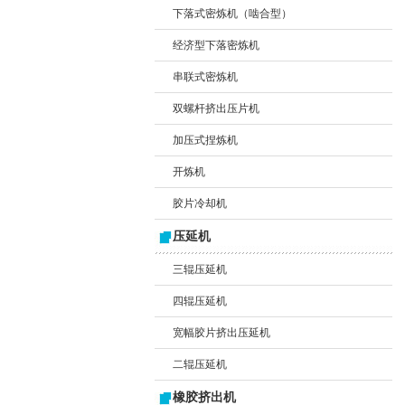
下落式密炼机（啮合型）
经济型下落密炼机
串联式密炼机
双螺杆挤出压片机
加压式捏炼机
开炼机
胶片冷却机
压延机
三辊压延机
四辊压延机
宽幅胶片挤出压延机
二辊压延机
橡胶挤出机