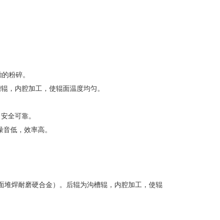
胎的粉碎。
槽辊，内腔加工，使辊面温度均匀。
，安全可靠。
噪音低，效率高。
面堆焊耐磨硬合金）。后辊为沟槽辊，内腔加工，使辊