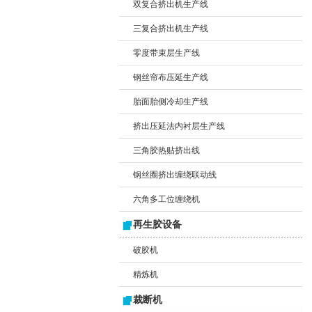
双复合挤出机生产线
三复合挤出机生产线
零度带束层生产线
钢丝帘布压延生产线
胎面胎侧冷却生产线
挤出压延法内衬层生产线
三角胶热贴挤出线
钢丝圈挤出缠绕联动线
六角多工位缠绕机
再生胶设备
破胶机
精炼机
裁断机