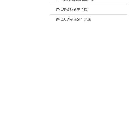
PVC地砖压延生产线
PVC人造革压延生产线
热喂料挤出机
立式裁断机
冷喂料挤出机
电话：139