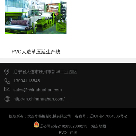
PVC人造革压延生产线
辽宁省大连市庄河市新华工业园区
13904113548
sales@chinahuahan.com
http://m.chinahuahan.com/
版权所有：大连华韩橡塑机械有限公司
备案号：辽ICP备17004306号-2
辽公网安备21028302000213
站点地图
PVC生产线