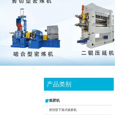
产品类别
炼胶机
剪切型下落式炼胶机