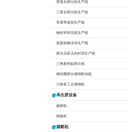
双复合挤出机生产线
三复合挤出机生产线
零度带束层生产线
钢丝帘布压延生产线
胎面胎侧冷却生产线
挤出压延法内衬层生产线
三角胶热贴挤出线
钢丝圈挤出缠绕联动线
六角多工位缠绕机
再生胶设备
破胶机
精炼机
裁断机