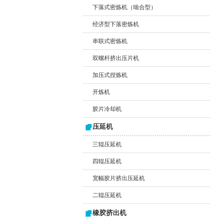
下落式密炼机（啮合型）
经济型下落密炼机
串联式密炼机
双螺杆挤出压片机
加压式捏炼机
开炼机
胶片冷却机
压延机
三辊压延机
四辊压延机
宽幅胶片挤出压延机
二辊压延机
橡胶挤出机