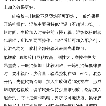
上加入效果更好。
硅橡胶--硅橡胶不经塑炼即可混炼，一般均采用
开炼机操作。混炼中要保持低辊温（不超过50℃），
短时间。生胶加入时先包前（慢）辊，混炼吃粉时转
包后辊，所以宜两面操作。包辊后即可加入配合剂，
待混合均匀，胶料全部包辊及表面光滑即可。
氟橡胶--氟橡胶门尼粘度高、刚性大，磨擦生热大，
易焦烧，一般混炼加工比较困难。开炼机混炼氟橡胶
时，要小辊距，少容量，辊温控制在50—60℃。混炼
开始，先使辊筒冷却，加入生胶薄通10次左右，形成
均匀的包辊胶，调节辊矩保持少量堆积胶，然后加入
配合剂。防止过炼和粘辊，要求尽可能快速。氟橡胶
很难采用密炼机混炼，但啮合型密炼机冷却系统较