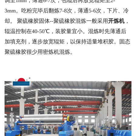
调至1mm，薄通6-7次，包辊后再放宽辊矩至2-
3mm。吃粉完毕后翻炼7-8次，薄通5-6次，下片、冷
却。 聚硫橡胶固体--聚硫橡胶混炼一般采用
开炼机
，
辊温控制在40-50℃，装胶量宜小。混炼时先薄通后
加填充剂，逐步放宽辊矩，以保持适量堆积胶。固态
聚硫橡胶很少用密炼机混炼。