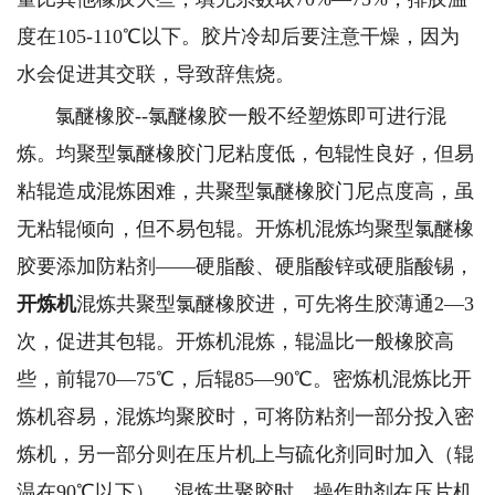
度在105-110℃以下。胶片冷却后要注意干燥，因为
水会促进其交联，导致辞焦烧。
氯醚橡胶--氯醚橡胶一般不经塑炼即可进行混
炼。均聚型氯醚橡胶门尼粘度低，包辊性良好，但易
粘辊造成混炼困难，共聚型氯醚橡胶门尼点度高，虽
无粘辊倾向，但不易包辊。开炼机混炼均聚型氯醚橡
胶要添加防粘剂——硬脂酸、硬脂酸锌或硬脂酸锡，
开炼机
混炼共聚型氯醚橡胶进，可先将生胶薄通2—3
次，促进其包辊。开炼机混炼，辊温比一般橡胶高
些，前辊70—75℃，后辊85—90℃。密炼机混炼比开
炼机容易，混炼均聚胶时，可将防粘剂一部分投入密
炼机，另一部分则在压片机上与硫化剂同时加入（辊
温在90℃以下）。混炼共聚胶时，操作助剂在压片机