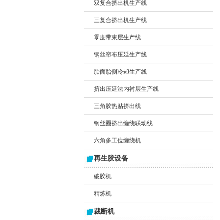
双复合挤出机生产线
三复合挤出机生产线
零度带束层生产线
钢丝帘布压延生产线
胎面胎侧冷却生产线
挤出压延法内衬层生产线
三角胶热贴挤出线
钢丝圈挤出缠绕联动线
六角多工位缠绕机
再生胶设备
破胶机
精炼机
裁断机