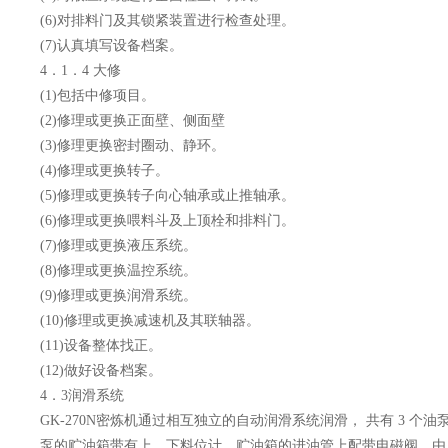
(6)对排料门及其锁紧装置进行检查处理。
(7)认真填写设备档案。
4．1．4 大修
(1)包括中修项目。
(2)修理或更换正面壁、侧面壁
(3)修理更换密封圈动、静环。
(4)修理或更换转子。
(5)修理或更换转子向心轴承或止推轴承。
(6)修理或更换喂料斗及上顶栓和排料门。
(7)修理或更换液压系统。
(8)修理或更换温控系统。
(9)修理或更换润滑系统。
(10)修理或更换减速机及其联轴器。
(11)设备整体找正。
(12)做好设备档案。
4．3润滑系统
GK-270N密炼机通过相互独立的自动润滑系统润滑， 共有 3 个油泵
泵的贮油箱带有上、下料位计，贮油箱的进油管上配带电磁阀，由