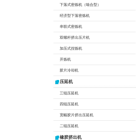
下落式密炼机（啮合型）
经济型下落密炼机
串联式密炼机
双螺杆挤出压片机
加压式捏炼机
开炼机
胶片冷却机
压延机
三辊压延机
四辊压延机
宽幅胶片挤出压延机
二辊压延机
橡胶挤出机