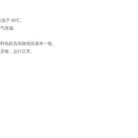
低于 80℃。
烟气泄漏。
。
胶料电机负荷曲线应基本一致。
统灵敏，运行正常。
。