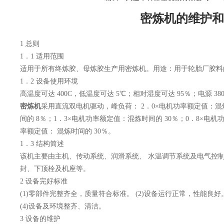
密炼机的维护和
1 总则
1．1 适用范围
适用于所有终炼胶、母炼胶生产用密炼机。用途：用于轮胎厂胶料
1．2 设备使用环境
高温度可达 400C，低温度可达 5℃；相对湿度可达 95％；电源 380
密炼机
采用直流双电机驱动，峰负荷： 2．0×电机功率额定值：混炼
间的 8％；1．3×电机功率额定值：混炼时间的 30％；0．8×电机功
率额定值： 混炼时间的 30％。
1．3 结构简述
该机主要由主机、传动系统、润滑系统、 水温调节系统及电气控
封、下顶栓及机座等。
2 设备完好标准
(1)零部件完整齐全，质量符合标准。 (2)设备运行正常，性能良好
(4)设备及环境整齐、清洁。
3 设备的维护