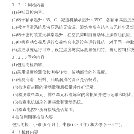
3．2．2 周检内容
(1)包括日检内容。
(2)转子轴承温升≤ 35。C，减速机轴承温升≤ 35℃，各轴承高温度应
(3)稀油润滑系统及液压系统无渗漏。混炼室所有结合点无粉尘及
(4)转子密封装置无异常温升，在空负荷时能自动终止操作油供应
(5)电机启动负荷及运行负荷符合电器设备运行规范，对于同一种
(6)温控系统运行可靠，设定温度与实际测量值相符。自动控制系
3．2．3 季检内容
(1)包括周检内容。
(2)采用温度检测仪检测各转动、传动部位的的温度。
(3)检测润滑、密封、油脂润滑的管路是否畅通。
(4)检测密封圈的活动量和磨损量并作好记录。
(5)检测喂料单元、排料单元和混炼室的磨损量并进行记录和对比
(6)检查电机碳刷的磨损量和驱动系统。
(7)检查电控柜所有接线是否紧固。
4 检修周期和检修内容
包括周检、小修 (6 个月 )、中修 (3～4 年) 和大修 (6～8 年)。
4．1 检修内容