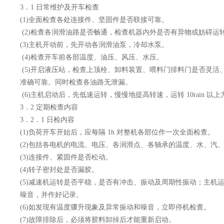
3．1 日常维护及开车检查
(1)全面检查各处连接件、坚固件是否联接可靠。
(2)检查各润滑油路是否畅通，检查机器内外是否有异物或妨碍运
(3)主机开动前，先开动各润滑油泵，冷却水泵。
(4)检查开车前各部温度、油压、风压、水压。
(5)开启液压站，检查上顶栓、卸料装置、喂料门排料门是否灵活
准确可靠。同时检查各油路无泄漏。
(6)主机启动后，先低速运转，慢慢地提高转速，运转 10rain 以
3．2 定期检查内容
3．2．1 日检内容
(1)负荷开车开始后，应每隔 1h 对整机各部位作一次全面检查。
(2)包括各电机的电流、电压、各润滑点、各轴承的温度、水、汽
(3)连接件、紧固件是否松动。
(4)转子密封处是否漏胶。
(5)减速机运转是否平稳，是否有冲击、振动及周期性振动；主机
噪音，并作好记录。
(6)如发现有温度骤升现象及异常振动和噪音，立即停机检查。
(7)故障排除后，必须将胶料卸掉后才能重新启动。