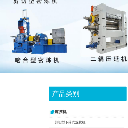
产品类别
炼胶机
剪切型下落式炼胶机