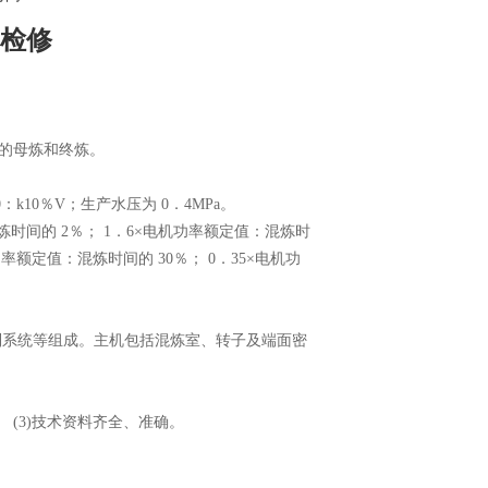
检修
的母炼和终炼。
：k10％V；生产水压为 0．4MPa。
时间的 2％； 1．6×电机功率额定值：混炼时
率额定值：混炼时间的 30％； 0．35×电机功
制系统等组成。主机包括混炼室、转子及端面密
。 (3)技术资料齐全、准确。