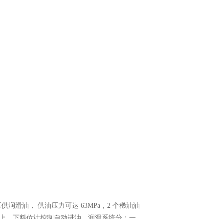
供润滑油， 供油压力可达 63MPa，2 个稀油油
上、下料位计控制自动进油。润滑系统分：一