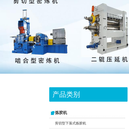
产品类别
炼胶机
剪切型下落式炼胶机