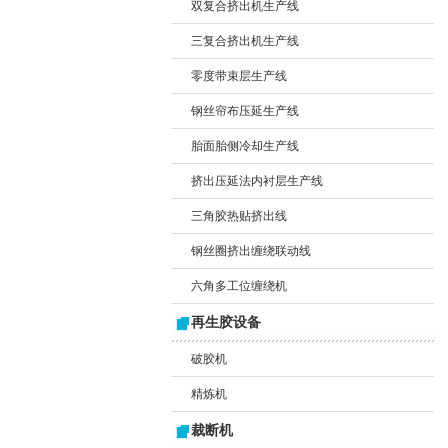
双复合挤出机生产线
三复合挤出机生产线
零度带束层生产线
钢丝帘布压延生产线
胎面胎侧冷却生产线
挤出压延法内衬层生产线
三角胶热贴挤出线
钢丝圈挤出缠绕联动线
六角多工位缠绕机
再生胶设备
破胶机
精炼机
裁断机