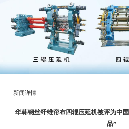
新闻详情
华韩钢丝纤维帘布四辊压延机被评为中国
品”