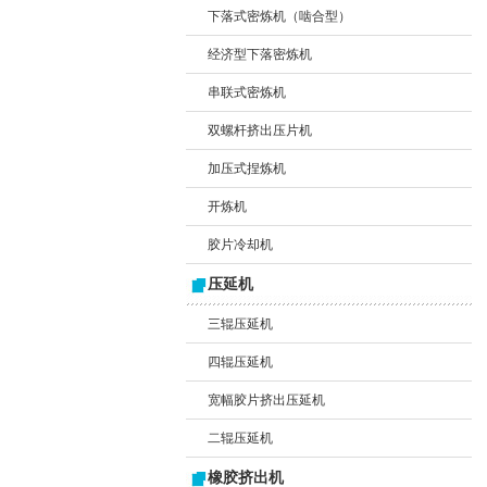
下落式密炼机（啮合型）
经济型下落密炼机
串联式密炼机
双螺杆挤出压片机
加压式捏炼机
开炼机
胶片冷却机
压延机
三辊压延机
四辊压延机
宽幅胶片挤出压延机
二辊压延机
橡胶挤出机